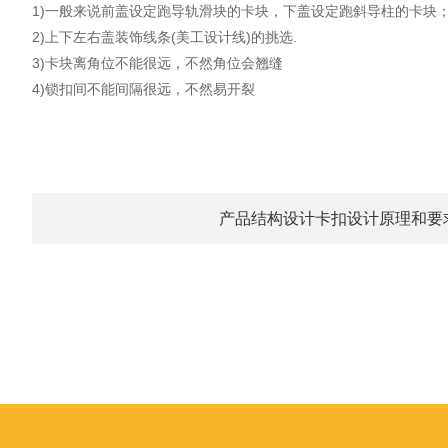
1)一般来说前盖设定跑导轨滑块的卡块，下盖设定跑斜导柱的卡块
2)上下左右盖装饰线条(美工设计线)的挑选.
3)卡块离角位不能很远，不然角位会翘缝
4)锁扣间不能间隔很远，不然易开裂
产品结构设计卡扣设计原理和要求