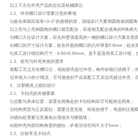
2)上下左右外壳产品的定位及机械限位
1.2、外壳槽口设计需要注意的事项
1)嵌合体面应该有>3~5°的拔模斜度，顶端设计方案倒圆角或倒圆
2)上壳与上壳倒圆角的槽口相互配合，应使相互配合底角的R角稍
3)槽口方位设计方案，应先外壁强度高的一侧的槽口设计方案在里
4)槽口的尺寸设计方案，处在外面的槽口的凸环厚度0.8mm；处在里面的槽口
5)美工设计线结构尺寸：0.50×0.50mm。是不是选用美工设计
1.3、前壳与外壳夹线的需求
装配工艺之后在槽口位，假如前壳超过外壳，称作砂墙凸状模子；外壳
过夹线大小的小情况，尽可能使好产品装配工艺后边壳超过外壳，
2、注塑模具上锁扣设计
2.1、卡扣式的关键要素
1)总数与具体位置：设置在拐角处的卡扣结构应尽可能挨近拐角；
2)结构类型与正反面扣：需要注意安装、拆装的便于，考虑到注塑
3)锁扣处需要注意避免出现缩水与熔接线；
4)朝外壳内部结构角度的锁扣，铲基活动空间不大于5mm；
2.2、比较常见卡扣式