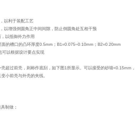
角，以利于装配工艺
大，以增强倒圆角正中间间隙，防止倒圆角处互相干预
面，以抵御外力作用
的凸环厚度0.5mm；B1=0.075~0.10mm；B2=0.20mm
线，也可以根据设计要点实现
超过前壳，则称作底刮，如下图1所显示。可以接受的砂墙<0.15mm，
且变小前壳与外壳的夹线。
模具制做；