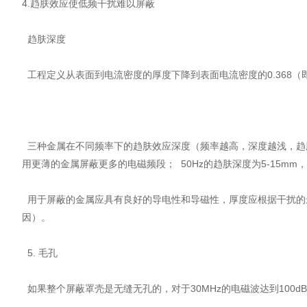
4.趋肤效应使低频干扰难以屏蔽
趋肤深度
工程定义从表面到电流密度的厚度下降到表面电流密度的0.368（即
三种金属在不同频率下的趋肤效应深度（频率越高，深度越浅，趋
用更薄的金属屏蔽更多的电磁频段； 50Hz的趋肤深度为5-15mm，很
用于屏蔽的金属应具有良好的导电性和导磁性，厚度应根据干扰的最
因）。
5. 毛孔
如果整个屏蔽罩壳是无缝无孔的，对于30MHz的电磁波达到100d