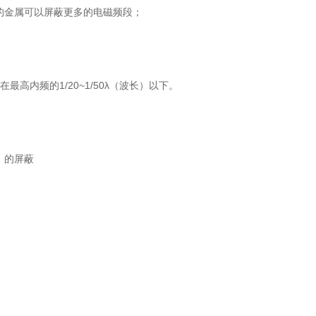
的金属可以屏蔽更多的电磁频段；
高内频的1/20~1/50λ（波长）以下。
）的屏蔽