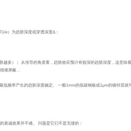
1/e）为趋肤深度或穿透深度Δ：
肤越多）； 从传导的角度看，趋肤效应预计有较深的趋肤深度，这意味着
难屏蔽...
低频率产生的趋肤深度确定。 一般1mm的低碳钢板或1μm的镀锌层就
B的衰减效果并不难。 问题是它们不是无缝的：