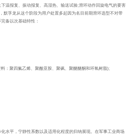
下温报复、振动报复、高湿热、输送试验;滑环动作回旋电气的要害
，默孚龙从这个阶段为用户处置多起因为名目前期滑环选型不对带
环完备以次基础特性：
料：聚四氟乙烯、聚酰亚胺、聚砜、聚醚醚酮和环氧树脂);
步化水平，宁静性系数以及适用化程度的归纳展现。在军事工业商场