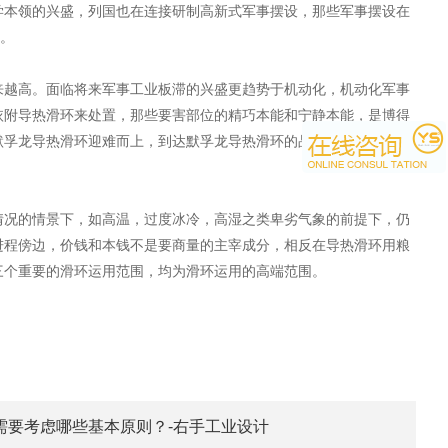
学本领的兴盛，列国也在连接研制高新式军事摆设，那些军事摆设在
环。
来越高。面临将来军事工业板滞的兴盛更趋势于机动化，机动化军事
依附导热滑环来处置，那些要害部位的精巧本能和宁静本能，是博得
默孚龙导热滑环迎难而上，到达默孚龙导热滑环的品质真实，运用本
情况的情景下，如高温，过度冰冷，高湿之类卑劣气象的前提下，仍
进程傍边，价钱和本钱不是要商量的主宰成分，相反在导热滑环用粮
三个重要的滑环运用范围，均为滑环运用的高端范围。
计需要考虑哪些基本原则？-右手工业设计