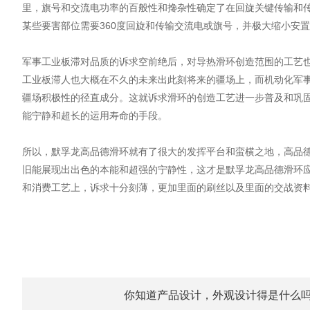
里，旗号和交流电功率的百般性和搀杂性确定了在回旋关键传输和
某些要害部位需要360度回旋和传输交流电或旗号，并极大缩小安
军事工业板滞对品质的诉求空前绝后，对导热滑环创造范围的工艺
工业板滞人也大概在不久的未来出此刻将来的疆场上，而机动化军
疆场积极性的径直成分。这就诉求滑环的创造工艺进一步普及和巩
能宁静和超长的运用寿命的手段。
所以，默孚龙高品德滑环就有了很大的发挥平台和蛮横之地，高品
旧能展现出出色的本能和超强的宁静性，这才是默孚龙高品德滑环
和消费工艺上，诉求十分刻薄，更加里面的刷丝以及里面的交战资
你知道产品设计，外观设计得是什么吗-