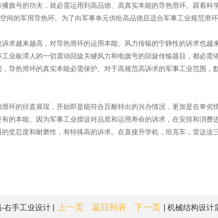
传播旗号的功夫，就必需运用到高品德、高真实本能的导热滑环。跟着科
置空间的军用导热环。为了向军事单元供给高品德且适合军事工业规范滑
也诉求越来越高，对导热滑环的运用本能、风力传输的宁静性的诉求也越
事工业板滞人的一切震动回旋关键风力和电旗号的回旋传输题目，都必需
固，导热滑环的真实本能必需保护。对于高规范高诉求的军事工业范围，
德滑环的径直展现，开始即是能符合百般特出的兴办情况，更加是在卑劣
应有的本能。因为军事工业摆设对品质和运用寿命的诉求，在安排和消费
料的坚忍度和耐磨性，有特殊高的诉求。在直接升学机，坦克车，雷达这
上一页
返回列表
下一页
右手工业设计 |
| 机械结构设