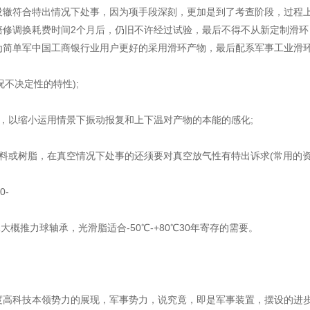
没辙符合特出情况下处事，因为项手段深刻，更加是到了考查阶段，过程上
培修调换耗费时间2个月后，仍旧不许经过试验，最后不得不从新定制滑环
为简单军中国工商银行业用户更好的采用滑环产物，最后配系军事工业滑
不决定性的特性);
，以缩小运用情景下振动报复和上下温对产物的本能的感化;
料或树脂，在真空情况下处事的还须要对真空放气性有特出诉求(常用的资
0-
概推力球轴承，光滑脂适合-50℃-+80℃30年寄存的需要。
度高科技本领势力的展现，军事势力，说究竟，即是军事装置，摆设的进