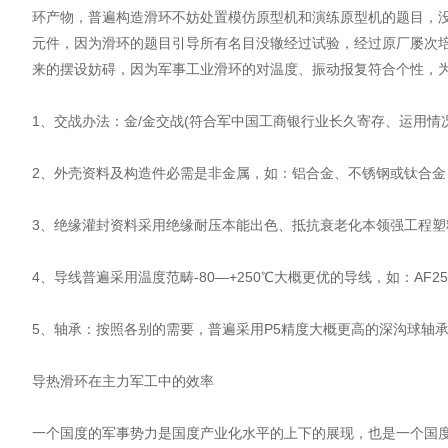
环产物，普遍构造滑环不妨处置模仿原型机和演练原型机的题目，
元件，因为滑环的题目引导所有名目没辙经过试验，经过原厂屡次
来的摆设妨碍，因为军事工业滑环的对温度、振动报复符合个性，
1、交战办法：金/金交战(符合军中国工商银行业长久寄存、运用情况
2、外壳资料及构造件必需是非金属，如：铝合金、不锈钢或钛合金
3、绝缘灌封资料采用绝缘耐压本能出色、抵抗衰老化本领强工程塑
4、导线普遍采用温度范畴-80—+250℃大概更优的导线，如：AF25
5、轴承：按照各别的需要，普遍采用P5精度大概更高的深沟球轴承大
导热滑环在主力军工中的效率
一个国度的军事势力是国度产业化水平的上下的展现，也是一个国