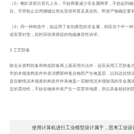
（2）喇叭音腔出音孔上头，不妨商量减少非金属网罩，不妨起到确
目。尽管制止沿用侧键以简化安排和普及真实性。即使产物确定要
（3）同一种构造中，如运用了各别典型的非金属，则应在个中一
或安置衬垫，此时应统筹摆设的电磁兼容性诉求。
3 工艺防备
除去从资料防备和构造防备两上面采用办法外．还应采用工艺防备
学的本领使构造件外表消费那种复合物而产生掩盖层，以到达抗情
是在耐情况本领差的构造件外表掩盖一层耐情况本领较强的非金属
定的震动性，不妨在物体外表产生一层贯串地膜，所以具备较好的
使用计算机进行工业模型设计属于，思考工业设计