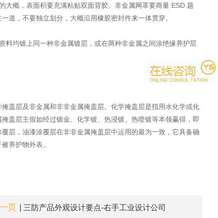
大概，表面积要充满粘贴双面背胶。非金属网罩要商量 ESD 题
在一道，不要独立划分，大概沿用橡胶密封件来一体贯穿。
资料均镀上同一种非金属镀层，或在两种非金属之间涂绝缘养护层
学掩盖层及非金属和非非金属掩盖层。化学掩盖层是指用水化学或化
属掩盖层主假如经过镀金、化学镀、热浸镀、热喷镀等本领赢得，即
涂覆层，油漆涂覆层在非非金属掩盖层中运用的最为一致，它具备确
于被养护物外表。
一页
| 三防产品外观设计要点-右手工业设计公司