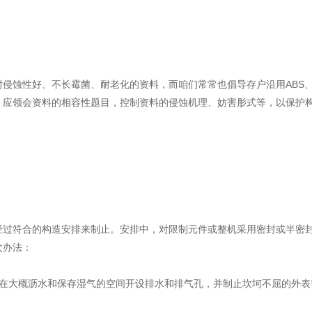
侵蚀性好、不长霉菌、耐老化的资料，而咱们常常也倡导存户沿用ABS、
，应领会资料的相容性题目，控制资料的侵蚀机理、妨害肜式等，以保护
过符合的构造安排来制止。安排中，对限制元件或整机采用密封或半密封
次办法：
，在大概沥水和保存湿气的空间开设排水和排气孔，并制止坎坷不屈的外表