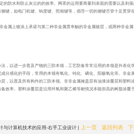
定的防水和防止灰尘的的效率。网罩的运用要商量到表面的需要以及剥落的
有侧键，如电门机键、响度键、照相键等，倡导一切的侧键尽管十足贯穿
种非金属上镀涂上承诺与第二种非金属贯串触的非金属镀层，或两种非金属
办法，以进一步普及产物的三防本领，工艺防备常常沿用的本领是外表化
况成分感化的手段，常用的本领有氧化、钝化、磷化、阳极氧化等。非金
涂层，以普及所有构件的三防本领。非非金属掩盖层有油漆涂覆层和塑料
防备效率。塑料涂覆层是沿用环氧和聚乙烯等耐情况本能崇高的树脂涂覆
上一页
返回列表
下
与计算机技术的应用-右手工业设计 |