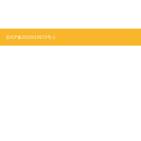
利
京ICP备2022019573号-1
智能家居
特种设备
计,右手工业设计
向截面呈弧形。 管口内侧设有带圆弧台阶的凹槽，圆弧台阶与凹槽为过盈