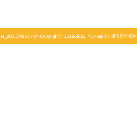
63@163.com Copyright © 2012-2022 Ycwlkeji lnc 保留所有权
智能机器人
消费零售
R外观设计，产品设计，结构设
外观设计+结构设计+小批量生产
面，管底端圆周的外表面 盖上设有向外凸出的弧形台阶，弧形台阶的纵