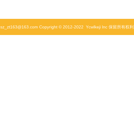
63@163.com Copyright © 2012-2022 Ycwlkeji lnc 保留所有权
智能机器人
消费零售
施外观设计，产品设计，结构设
外观设计+结构设计+手板打样
包括两根等长平行的L型钢底杆，两根底形成的平面 杆为安装面，安装
间的短杆，所述加热模块安装在所述短杆上。北京工业设计公司,北京产品