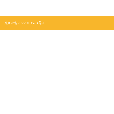
利
京ICP备2022019573号-1
智能家居
特种设备
计,右手工业设计
面的底部设有与底杆连接的支撑脚，安装面上方设有至少一个与底杆相匹配
设计公司,北京产品外观设计,产品结构设计公司,机器人结构设计,北京工