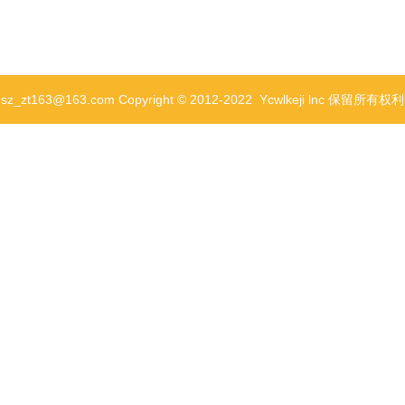
63@163.com Copyright © 2012-2022 Ycwlkeji lnc 保留所有权
智能机器人
消费零售
外观设计，产品设计，结构设计
外观设计+结构设计+批量生产
组。家用新风系统依照不一样特性有着不同的归类，例如可分为“全家用新风