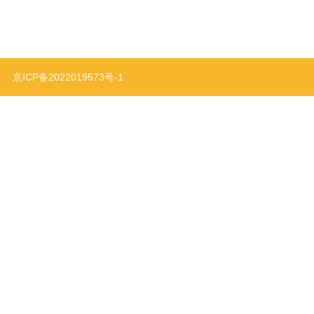
利
京ICP备2022019573号-1
智能家居
特种设备
,右手工业设计
系统”“一部分家用新风系统”，也可分为“新风系统”和“单一的家用新